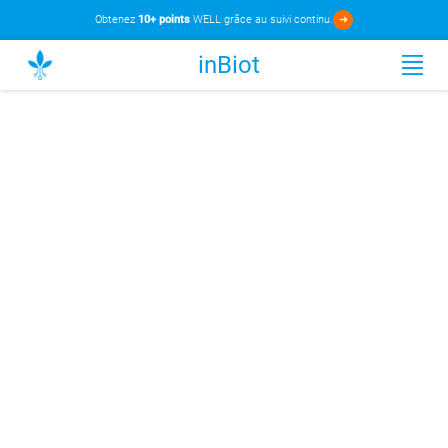
Obtenez
10+ points
WELL grâce au suivi continu.
➜
inBiot