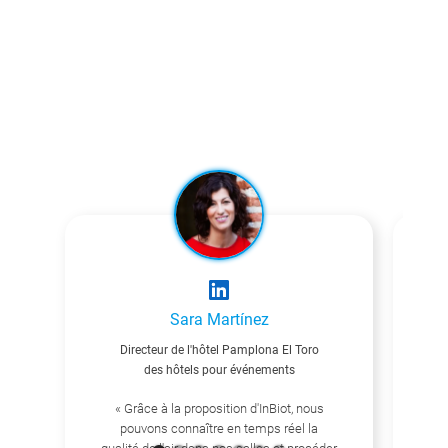
Sara Martínez
Directeur de l'hôtel Pamplona El Toro
Res
des hôtels pour événements
« Grâce à la proposition d'InBiot, nous
pouvons connaître en temps réel la