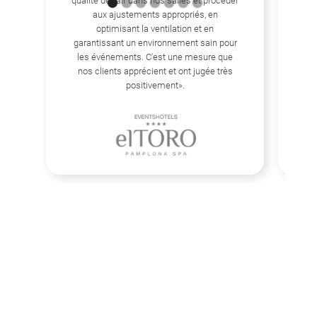
qualité de l'air dans nos salles et procéder
« 
aux ajustements appropriés, en
au
optimisant la ventilation et en
garantissant un environnement sain pour
dé
les événements. C'est une mesure que
m
nos clients apprécient et ont jugée très
positivement».
amé