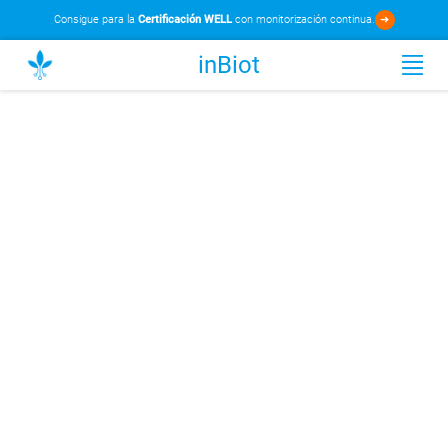
Consigue para la
Certificación WELL
con monitorización continua.
➜
inBiot