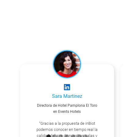
Sara Martinez
Directora de Hotel Pamplona El Toro
Re
en Events Hotels
“Gracias a la propuesta de inBiot
podemos conocer en tiempo real la
calidad del aire de nuestras salas y
“