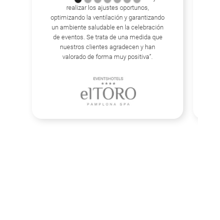
realizar los ajustes oportunos,
De
optimizando la ventilación y garantizando
sa
un ambiente saludable en la celebración
la 
de eventos. Se trata de una medida que
la
nuestros clientes agradecen y han
un
valorado de forma muy positiva”.