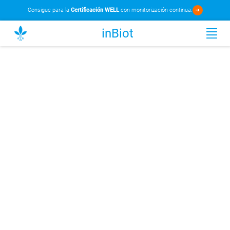
Consigue
para la
Certificación WELL
con monitorización continua.
➜
inBiot