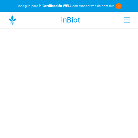
Consigue para la
Certificación WELL
con monitorización continua.
➜
inBiot