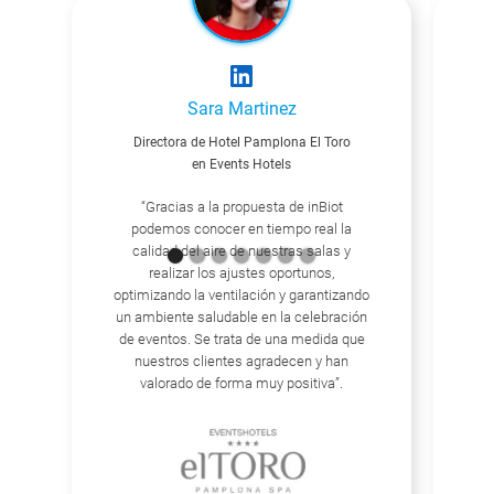
Sara Martinez
Directora de Hotel Pamplona El Toro
Re
en Events Hotels
“Gracias a la propuesta de inBiot
podemos conocer en tiempo real la
calidad del aire de nuestras salas y
“
realizar los ajustes oportunos,
De
optimizando la ventilación y garantizando
sa
un ambiente saludable en la celebración
la 
de eventos. Se trata de una medida que
la
nuestros clientes agradecen y han
un
valorado de forma muy positiva”.