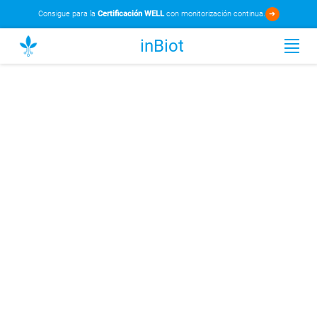
Consigue para la
Certificación WELL
con monitorización continua.
➜
inBiot
Recursos
Configuración
Preguntas frecuentes
Repositorio
Descatalogados