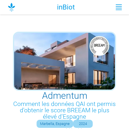
inBiot
Admentum
Comment les données QAI ont permis
d'obtenir le score BREEAM le plus
élevé d'Espagne
Marbella, Espagne
2024