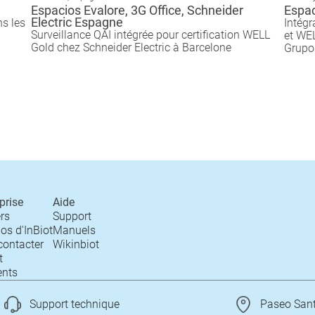
Espacios Evalore, 3G Office, Schneider
Espac
Electric Espagne
s les
Intégr
Surveillance QAI intégrée pour certification WELL
et WE
Gold chez Schneider Electric à Barcelone
Grupo
eprise
Aide
rs
Support
os d'InBiot
Manuels
contacter
Wikinbiot
t
nts
Support technique
Paseo Santx