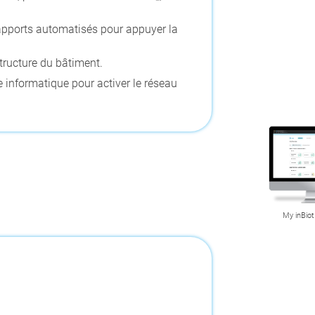
rapports automatisés pour appuyer la
structure du bâtiment.
ce informatique pour activer le réseau
My inBiot