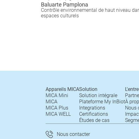
Baluarte Pamplona
Contrôle environnemental de haut niveau dan
espaces culturels
Appareils MICA
Solution
L'entr
MICA Mini
Solution intégrale
Partne
MICA
Plateforme My InBiot
À prop
MICA Plus
Integrations
Nous 
MICA WELL
Certifications
Impac
Études de cas
Segme
Nous contacter