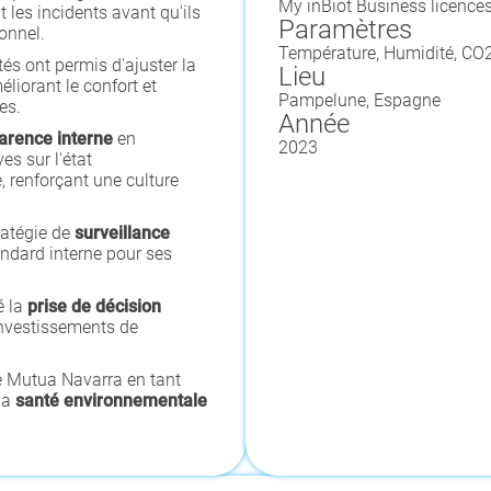
My inBiot Business licence
t les incidents avant qu'ils
Paramètres
sonnel.
Température, Humidité, CO
és ont permis d'ajuster la
Lieu
éliorant le confort et
Pampelune, Espagne
es.
Année
arence interne
en
2023
es sur l'état
 renforçant une culture
ratégie de
surveillance
andard interne pour ses
é la
prise de décision
 investissements de
de Mutua Navarra en tant
la
santé environnementale