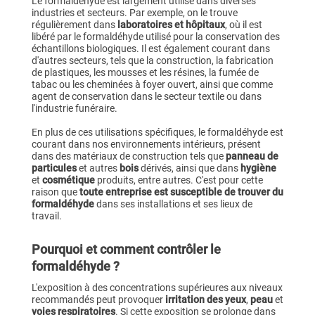
Le formaldéhyde est largement utilisé dans diverses
industries et secteurs. Par exemple, on le trouve
régulièrement dans
laboratoires et hôpitaux
, où il est
libéré par le formaldéhyde utilisé pour la conservation des
échantillons biologiques. Il est également courant dans
d'autres secteurs, tels que la construction, la fabrication
de plastiques, les mousses et les résines, la fumée de
tabac ou les cheminées à foyer ouvert, ainsi que comme
agent de conservation dans le secteur textile ou dans
l'industrie funéraire.
En plus de ces utilisations spécifiques, le formaldéhyde est
courant dans nos environnements intérieurs, présent
dans des matériaux de construction tels que
panneau de
particules
et autres
bois
dérivés, ainsi que dans
hygiène
et
cosmétique
produits, entre autres. C'est pour cette
raison que
toute entreprise est susceptible de trouver du
formaldéhyde
dans ses installations et ses lieux de
travail.
Pourquoi et comment contrôler le
formaldéhyde ?
L'exposition à des concentrations supérieures aux niveaux
recommandés peut provoquer
irritation des yeux
,
peau
et
voies respiratoires
. Si cette exposition se prolonge dans