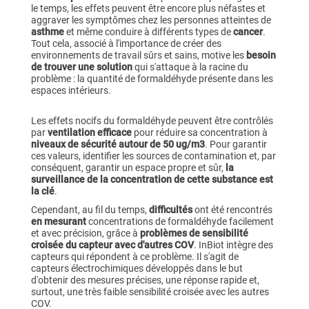
le temps, les effets peuvent être encore plus néfastes et
aggraver les symptômes chez les personnes atteintes de
asthme
et même conduire à différents types de
cancer
.
Tout cela, associé à l'importance de créer des
environnements de travail sûrs et sains, motive les
besoin
de trouver une solution
qui s'attaque à la racine du
problème : la quantité de formaldéhyde présente dans les
espaces intérieurs.
Les effets nocifs du formaldéhyde peuvent être contrôlés
par
ventilation efficace
pour réduire sa concentration à
niveaux de sécurité autour de 50 ug/m3
. Pour garantir
ces valeurs, identifier les sources de contamination et, par
conséquent, garantir un espace propre et sûr,
la
surveillance de la concentration de cette substance est
la clé
.
Cependant, au fil du temps,
difficultés
ont été rencontrés
en mesurant
concentrations de formaldéhyde facilement
et avec précision, grâce à
problèmes de sensibilité
croisée du capteur avec d'autres COV
. InBiot intègre des
capteurs qui répondent à ce problème. Il s'agit de
capteurs électrochimiques développés dans le but
d'obtenir des mesures précises, une réponse rapide et,
surtout, une très faible sensibilité croisée avec les autres
COV.