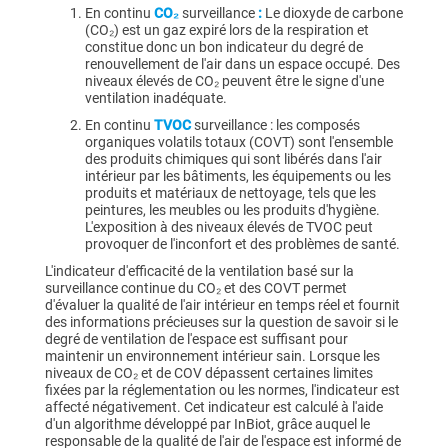
En continu
CO₂
surveillance
:
Le dioxyde de carbone
(CO₂) est un gaz expiré lors de la respiration et
constitue donc un bon indicateur du degré de
renouvellement de l'air dans un espace occupé. Des
niveaux élevés de CO₂ peuvent être le signe d'une
ventilation inadéquate.
En continu
TVOC
surveillance : les composés
organiques volatils totaux (COVT) sont l'ensemble
des produits chimiques qui sont libérés dans l'air
intérieur par les bâtiments, les équipements ou les
produits et matériaux de nettoyage, tels que les
peintures, les meubles ou les produits d'hygiène.
L'exposition à des niveaux élevés de TVOC peut
provoquer de l'inconfort et des problèmes de santé.
L'indicateur d'efficacité de la ventilation basé sur la
surveillance continue du CO₂ et des COVT permet
d'évaluer la qualité de l'air intérieur en temps réel et fournit
des informations précieuses sur la question de savoir si le
degré de ventilation de l'espace est suffisant pour
maintenir un environnement intérieur sain. Lorsque les
niveaux de CO₂ et de COV dépassent certaines limites
fixées par la réglementation ou les normes, l'indicateur est
affecté négativement. Cet indicateur est calculé à l'aide
d'un algorithme développé par InBiot, grâce auquel le
responsable de la qualité de l'air de l'espace est informé de