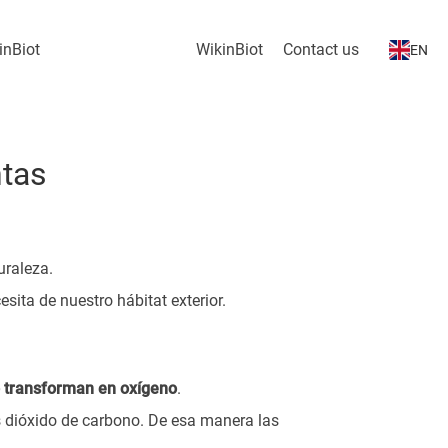
inBiot
WikinBiot
Contact us
EN
ntas
uraleza.
sita de nuestro hábitat exterior.
lo transforman en oxígeno
.
 dióxido de carbono. De esa manera las