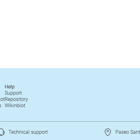
Help
Support
iot
Repository
s
Wikinbiot
Technical support
Paseo Santx