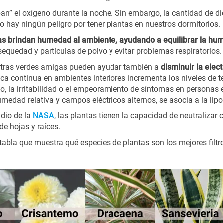
oban” el oxígeno durante la noche. Sin embargo, la cantidad de 
no hay ningún peligro por tener plantas en nuestros dormitorios.
tas brindan humedad al ambiente, ayudando a equilibrar la hume
 sequedad y partículas de polvo y evitar problemas respiratorios.
stras verdes amigas pueden ayudar también a
disminuir la elect
ca continua en ambientes interiores incrementa los niveles de te
o, la irritabilidad o el empeoramiento de síntomas en personas e
dad relativa y campos eléctricos alternos, se asocia a la lipoat
udio de la
NASA
, las plantas tienen la capacidad de neutralizar 
de hojas y raíces.
 tabla que muestra qué especies de plantas son los mejores fil