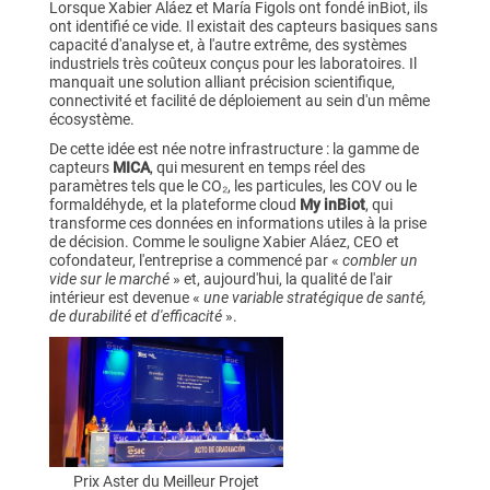
Lorsque Xabier Aláez et María Figols ont fondé inBiot, ils
ont identifié ce vide. Il existait des capteurs basiques sans
capacité d'analyse et, à l'autre extrême, des systèmes
industriels très coûteux conçus pour les laboratoires. Il
manquait une solution alliant précision scientifique,
connectivité et facilité de déploiement au sein d'un même
écosystème.
De cette idée est née notre infrastructure : la gamme de
capteurs
MICA
, qui mesurent en temps réel des
paramètres tels que le CO₂, les particules, les COV ou le
formaldéhyde, et la plateforme cloud
My inBiot
, qui
transforme ces données en informations utiles à la prise
de décision. Comme le souligne Xabier Aláez, CEO et
cofondateur, l'entreprise a commencé par «
combler un
vide sur le marché
» et, aujourd'hui, la qualité de l'air
intérieur est devenue «
une variable stratégique de santé,
de durabilité et d'efficacité
».
Prix Aster du Meilleur Projet