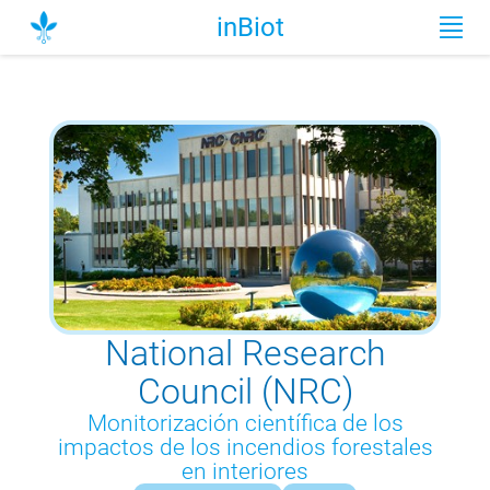
inBiot
National Research
Council (NRC)
Monitorización científica de los
impactos de los incendios forestales
en interiores