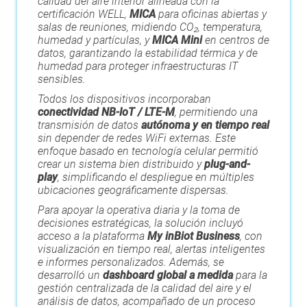
calidad del aire interior alineada con la
certificación WELL,
MICA
para oficinas abiertas y
salas de reuniones, midiendo CO₂, temperatura,
humedad y partículas, y
MICA Mini
en centros de
datos, garantizando la estabilidad térmica y de
humedad para proteger infraestructuras IT
sensibles.
Todos los dispositivos incorporaban
conectividad
NB-IoT / LTE-M
, permitiendo una
transmisión de datos
autónoma y en tiempo real
sin depender de redes WiFi externas. Este
enfoque basado en tecnología celular permitió
crear un sistema bien distribuido y
plug-and-
play
, simplificando el despliegue en múltiples
ubicaciones geográficamente dispersas.
Para apoyar la operativa diaria y la toma de
decisiones estratégicas, la solución incluyó
acceso a la plataforma
My inBiot Business
, con
visualización en tiempo real, alertas inteligentes
e informes personalizados. Además, se
desarrolló un
dashboard global a medida
para la
gestión centralizada de la calidad del aire y el
análisis de datos, acompañado de un proceso