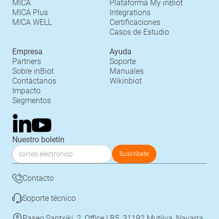
MICA
Plataforma My inBiot
MICA Plus
Integrations
MICA WELL
Certificaciones
Casos de Estudio
Empresa
Ayuda
Partners
Soporte
Sobre inBiot
Manuales
Contáctanos
Wikinbiot
Impacto
Segmentos
Nuestro boletín
Contacto
Soporte técnico
Paseo Santxiki, 2, Office LB5, 31192 Mutilva, Navarra