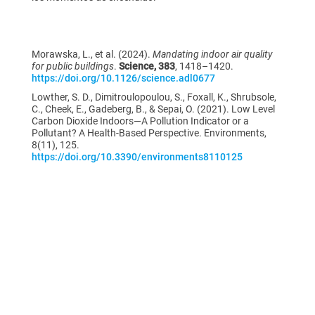
Morawska, L., et al. (2024).
Mandating indoor air quality
for public buildings
.
Science, 383
, 1418–1420.
https://doi.org/10.1126/science.adl0677
Lowther, S. D., Dimitroulopoulou, S., Foxall, K., Shrubsole,
C., Cheek, E., Gadeberg, B., & Sepai, O. (2021). Low Level
Carbon Dioxide Indoors—A Pollution Indicator or a
Pollutant? A Health-Based Perspective. Environments,
8(11), 125.
https://doi.org/10.3390/environments8110125