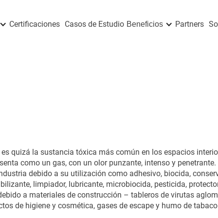
Certificaciones
Casos de Estudio
Partners
So
Beneficios
 es quizá la sustancia tóxica más común en los espacios interi
senta como un gas, con un olor punzante, intenso y penetrante. 
ndustria debido a su utilización como adhesivo, biocida, conser
ilizante, limpiador, lubricante, microbiocida, pesticida, protect
 debido a materiales de construcción – tableros de virutas aglo
uctos de higiene y cosmética, gases de escape y humo de taba