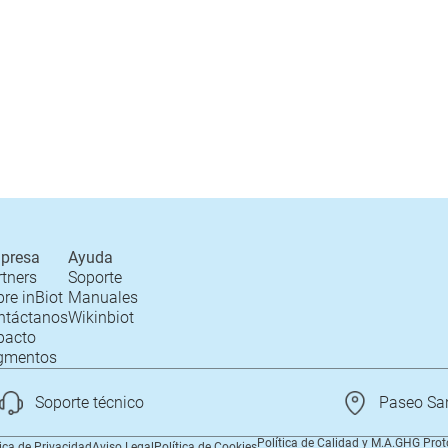
presa
Ayuda
rtners
Soporte
re inBiot
Manuales
ntáctanos
Wikinbiot
pacto
gmentos
Soporte técnico
Paseo San
Política de Calidad y M.A.
GHG Prot
tica de Privacidad
Aviso Legal
Política de Cookies