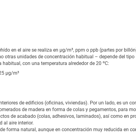
ído en el aire se realiza en µg/m³, ppm o ppb (partes por billó
 otras unidades de concentración habitual – depende del tipo 
a habitual, con una temperatura alrededor de 20 ºC:
25 µg/m³
eriores de edificios (oficinas, viviendas). Por un lado, es un 
aglomerados de madera en forma de colas y pegamentos, para mob
ctos de acabado (colas, adhesivos, laminados), así como en pro
al aire interior.
de forma natural, aunque en concentración muy reducida en co