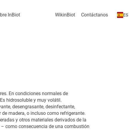
bre InBiot
WikinBiot
Contáctanos
ES
ores. En condiciones normales de
Es hidrosoluble y muy volátil.
vante, desengrasante, desinfectante,
or de madera, o incluso como refrigerante.
meradas y otros materiales derivados de la
co – como consecuencia de una combustión