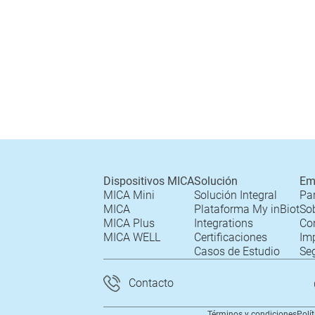
Dispositivos MICA
Solución
Em
MICA Mini
Solución Integral
Pa
MICA
Plataforma My inBiot
Sob
MICA Plus
Integrations
Co
MICA WELL
Certificaciones
Im
Casos de Estudio
Se
Contacto
Términos y condiciones
Polí