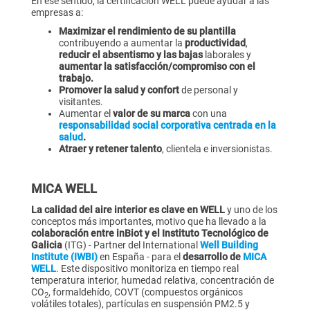
En ese sentido, la certificación WELL puede ayudar a las
empresas a:
Maximizar el rendimiento de su plantilla
contribuyendo a aumentar la
productividad
,
reducir el absentismo y las bajas
laborales y
aumentar la satisfacción/compromiso con el
trabajo.
Promover la salud y confort
de personal y
visitantes.
Aumentar el
valor de su marca
con una
responsabilidad social corporativa centrada en la
salud
.
Atraer y retener talento
, clientela e inversionistas.
MICA WELL
La calidad del aire interior es clave en WELL
y uno de los
conceptos más importantes, motivo que ha llevado a la
colaboración entre inBiot y el Instituto Tecnológico de
Galicia
(ITG) - Partner del International
Well Building
Institute (IWBI)
en España - para el
desarrollo de
MICA
WELL
. Este dispositivo monitoriza en tiempo real
temperatura interior, humedad relativa, concentración de
CO
, formaldehído, COVT (compuestos orgánicos
2
volátiles totales), partículas en suspensión PM2.5 y